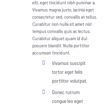
elit, eget tincidunt nibh pulvinar a.
Vivamus magna justo, lacinia eget
consectetur sed, convallis at tellus.
Curabitur non nulla sit amet nisl
tempus convallis quis ac lectus.
Curabitur aliquet quam id dui
posuere blandit. Nulla porttitor
accumsan tincidunt.
Vivamus suscipit
tortor eget felis
porttitor volutpat.
Donec rutrum
congue leo eget