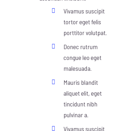
Vivamus suscipit
tortor eget felis
porttitor volutpat.
Donec rutrum
congue leo eget
malesuada.
Mauris blandit
aliquet elit, eget
tincidunt nibh
pulvinar a.
Vivamus suscipit