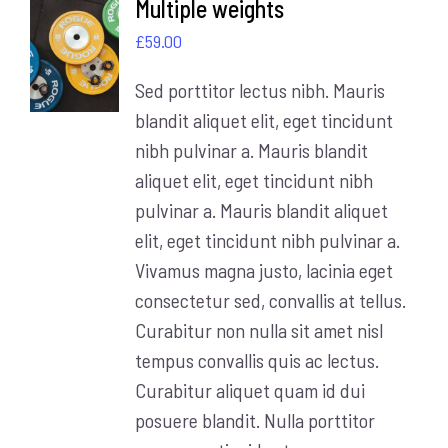
Multiple weights
£
59.00
DETAILS
Sed porttitor lectus nibh. Mauris
blandit aliquet elit, eget tincidunt
nibh pulvinar a. Mauris blandit
aliquet elit, eget tincidunt nibh
pulvinar a. Mauris blandit aliquet
elit, eget tincidunt nibh pulvinar a.
Vivamus magna justo, lacinia eget
consectetur sed, convallis at tellus.
Curabitur non nulla sit amet nisl
tempus convallis quis ac lectus.
Curabitur aliquet quam id dui
posuere blandit. Nulla porttitor