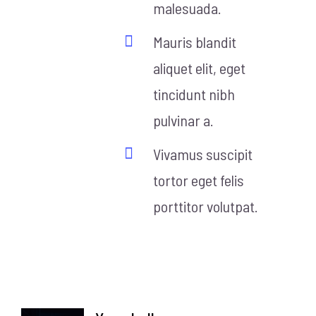
malesuada.
Mauris blandit
aliquet elit, eget
tincidunt nibh
pulvinar a.
Vivamus suscipit
tortor eget felis
porttitor volutpat.