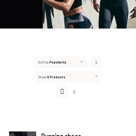
Sort by
Popularity
Show
6 Products