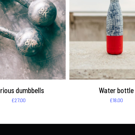
DETAILS
DETAILS
rious dumbbells
Water bottle
£
27.00
£
18.00