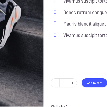
Vivamus suscipit tortor
Donec rutrum congue 
Mauris blandit aliquet 
Vivamus suscipit tortor
Size
Add to cart
Running
shoes
quantity
SKU:
N/A