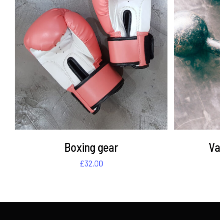
DETAILS
Boxing gear
Va
£
32.00