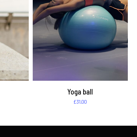
DETAILS
Yoga ball
£
31.00