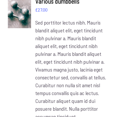
Various dumbbells
£
27.00
DETAILS
Sed porttitor lectus nibh. Mauris
blandit aliquet elit, eget tincidunt
nibh pulvinar a. Mauris blandit
aliquet elit, eget tincidunt nibh
pulvinar a. Mauris blandit aliquet
elit, eget tincidunt nibh pulvinar a.
Vivamus magna justo, lacinia eget
consectetur sed, convallis at tellus.
Curabitur non nulla sit amet nisl
tempus convallis quis ac lectus.
Curabitur aliquet quam id dui
posuere blandit. Nulla porttitor
accumsan tincidunt.