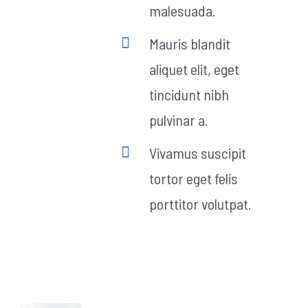
malesuada.
Mauris blandit
aliquet elit, eget
tincidunt nibh
pulvinar a.
Vivamus suscipit
tortor eget felis
porttitor volutpat.