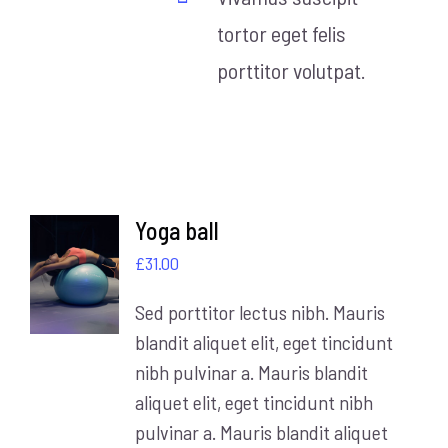
tortor eget felis
porttitor volutpat.
Yoga ball
£
31.00
DETAILS
Sed porttitor lectus nibh. Mauris
blandit aliquet elit, eget tincidunt
nibh pulvinar a. Mauris blandit
aliquet elit, eget tincidunt nibh
pulvinar a. Mauris blandit aliquet