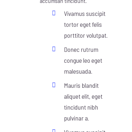
accumsan tincidunt.
Vivamus suscipit
tortor eget felis
porttitor volutpat.
Donec rutrum
congue leo eget
malesuada.
Mauris blandit
aliquet elit, eget
tincidunt nibh
pulvinar a.
Vivamus suscipit