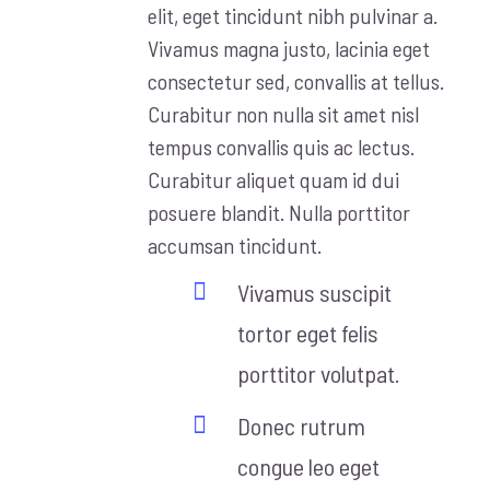
elit, eget tincidunt nibh pulvinar a.
Vivamus magna justo, lacinia eget
consectetur sed, convallis at tellus.
Curabitur non nulla sit amet nisl
tempus convallis quis ac lectus.
Curabitur aliquet quam id dui
posuere blandit. Nulla porttitor
accumsan tincidunt.
Vivamus suscipit
tortor eget felis
porttitor volutpat.
Donec rutrum
congue leo eget