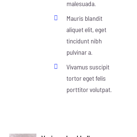
malesuada.
Mauris blandit
aliquet elit, eget
tincidunt nibh
pulvinar a.
Vivamus suscipit
tortor eget felis
porttitor volutpat.