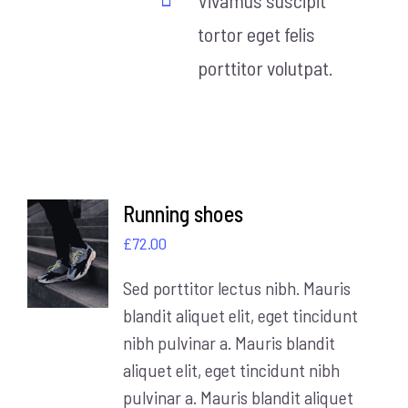
tortor eget felis
porttitor volutpat.
Running shoes
£
72.00
DETAILS
Sed porttitor lectus nibh. Mauris
blandit aliquet elit, eget tincidunt
nibh pulvinar a. Mauris blandit
aliquet elit, eget tincidunt nibh
pulvinar a. Mauris blandit aliquet