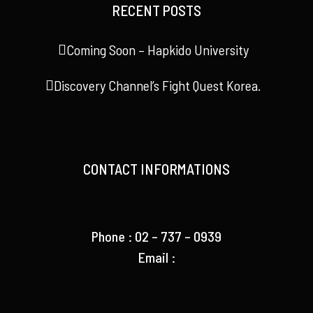
RECENT POSTS
Coming Soon – Hapkido University
Discovery Channel’s Fight Quest Korea.
CONTACT INFORMATIONS
Phone : 02 – 737 – 0939
Email :