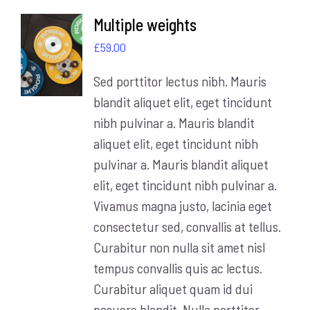
Multiple weights
£
59.00
DETAILS
Sed porttitor lectus nibh. Mauris
blandit aliquet elit, eget tincidunt
nibh pulvinar a. Mauris blandit
aliquet elit, eget tincidunt nibh
pulvinar a. Mauris blandit aliquet
elit, eget tincidunt nibh pulvinar a.
Vivamus magna justo, lacinia eget
consectetur sed, convallis at tellus.
Curabitur non nulla sit amet nisl
tempus convallis quis ac lectus.
Curabitur aliquet quam id dui
posuere blandit. Nulla porttitor