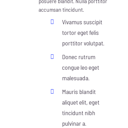
posuere blandit. Nulla porttitor
accumsan tincidunt.
Vivamus suscipit
tortor eget felis
porttitor volutpat.
Donec rutrum
congue leo eget
malesuada.
Mauris blandit
aliquet elit, eget
tincidunt nibh
pulvinar a.