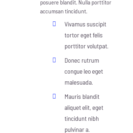
posuere blandit. Nulla porttitor
accumsan tincidunt.
Vivamus suscipit
tortor eget felis
porttitor volutpat.
Donec rutrum
congue leo eget
malesuada.
Mauris blandit
aliquet elit, eget
tincidunt nibh
pulvinar a.