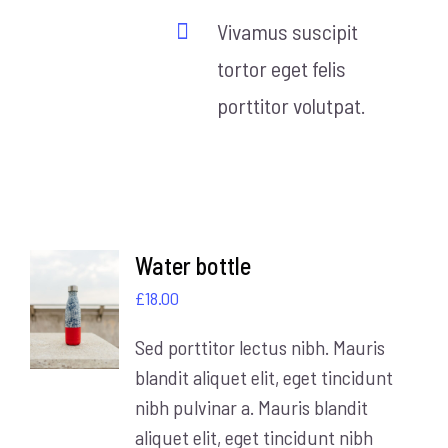
Vivamus suscipit
tortor eget felis
porttitor volutpat.
Water bottle
£
18.00
DETAILS
Sed porttitor lectus nibh. Mauris
blandit aliquet elit, eget tincidunt
nibh pulvinar a. Mauris blandit
aliquet elit, eget tincidunt nibh