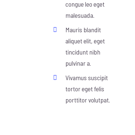
congue leo eget
malesuada.
Mauris blandit
aliquet elit, eget
tincidunt nibh
pulvinar a.
Vivamus suscipit
tortor eget felis
porttitor volutpat.