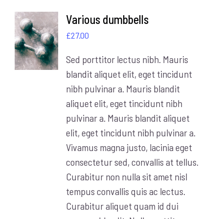
Various dumbbells
£
27.00
DETAILS
Sed porttitor lectus nibh. Mauris
blandit aliquet elit, eget tincidunt
nibh pulvinar a. Mauris blandit
aliquet elit, eget tincidunt nibh
pulvinar a. Mauris blandit aliquet
elit, eget tincidunt nibh pulvinar a.
Vivamus magna justo, lacinia eget
consectetur sed, convallis at tellus.
Curabitur non nulla sit amet nisl
tempus convallis quis ac lectus.
Curabitur aliquet quam id dui