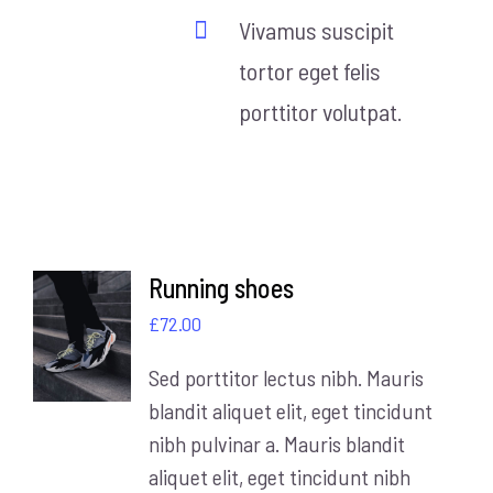
Vivamus suscipit
tortor eget felis
porttitor volutpat.
Running shoes
£
72.00
DETAILS
Sed porttitor lectus nibh. Mauris
blandit aliquet elit, eget tincidunt
nibh pulvinar a. Mauris blandit
aliquet elit, eget tincidunt nibh