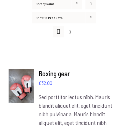
Sort by
Name
Show
18 Products
Boxing gear
£
32.00
DETAILS
Sed porttitor lectus nibh. Mauris
blandit aliquet elit, eget tincidunt
nibh pulvinar a. Mauris blandit
aliquet elit, eget tincidunt nibh