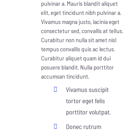
pulvinar a. Mauris blandit aliquet
elit, eget tincidunt nibh pulvinar a.
Vivamus magna justo, lacinia eget
consectetur sed, convallis at tellus.
Curabitur non nulla sit amet nisl
tempus convallis quis ac lectus.
Curabitur aliquet quam id dui
posuere blandit. Nulla porttitor
accumsan tincidunt.
Vivamus suscipit
tortor eget felis
porttitor volutpat.
Donec rutrum