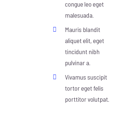
congue leo eget
malesuada.
Mauris blandit
aliquet elit, eget
tincidunt nibh
pulvinar a.
Vivamus suscipit
tortor eget felis
porttitor volutpat.