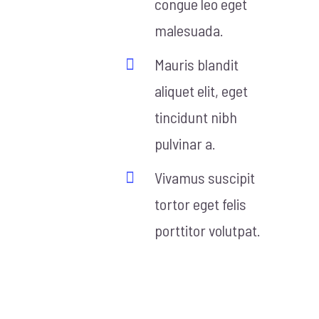
congue leo eget
malesuada.
Mauris blandit
aliquet elit, eget
tincidunt nibh
pulvinar a.
Vivamus suscipit
tortor eget felis
porttitor volutpat.