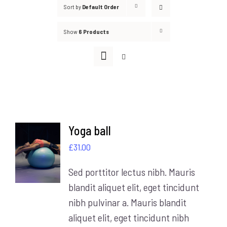
Sort by
Default Order
Show
6 Products
Yoga ball
£
31.00
DETAILS
Sed porttitor lectus nibh. Mauris
blandit aliquet elit, eget tincidunt
nibh pulvinar a. Mauris blandit
aliquet elit, eget tincidunt nibh