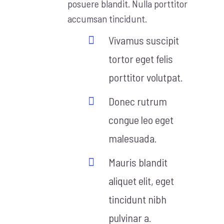
posuere blandit. Nulla porttitor
accumsan tincidunt.
Vivamus suscipit
tortor eget felis
porttitor volutpat.
Donec rutrum
congue leo eget
malesuada.
Mauris blandit
aliquet elit, eget
tincidunt nibh
pulvinar a.