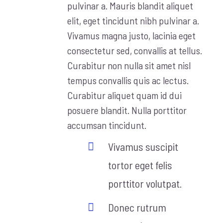
pulvinar a. Mauris blandit aliquet
elit, eget tincidunt nibh pulvinar a.
Vivamus magna justo, lacinia eget
consectetur sed, convallis at tellus.
Curabitur non nulla sit amet nisl
tempus convallis quis ac lectus.
Curabitur aliquet quam id dui
posuere blandit. Nulla porttitor
accumsan tincidunt.
Vivamus suscipit
tortor eget felis
porttitor volutpat.
Donec rutrum