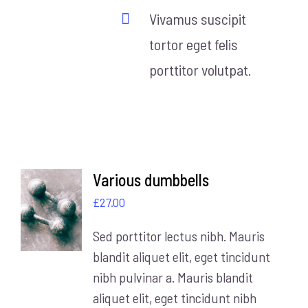
Vivamus suscipit
tortor eget felis
porttitor volutpat.
Various dumbbells
£
27.00
DETAILS
Sed porttitor lectus nibh. Mauris
blandit aliquet elit, eget tincidunt
nibh pulvinar a. Mauris blandit
aliquet elit, eget tincidunt nibh