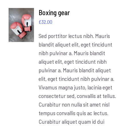
Boxing gear
£
32.00
DETAILS
Sed porttitor lectus nibh. Mauris
blandit aliquet elit, eget tincidunt
nibh pulvinar a. Mauris blandit
aliquet elit, eget tincidunt nibh
pulvinar a. Mauris blandit aliquet
elit, eget tincidunt nibh pulvinar a.
Vivamus magna justo, lacinia eget
consectetur sed, convallis at tellus.
Curabitur non nulla sit amet nisl
tempus convallis quis ac lectus.
Curabitur aliquet quam id dui