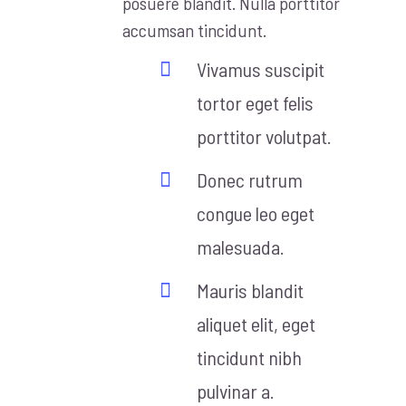
posuere blandit. Nulla porttitor
accumsan tincidunt.
Vivamus suscipit
tortor eget felis
porttitor volutpat.
Donec rutrum
congue leo eget
malesuada.
Mauris blandit
aliquet elit, eget
tincidunt nibh
pulvinar a.