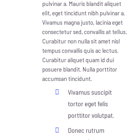
pulvinar a. Mauris blandit aliquet
elit, eget tincidunt nibh pulvinar a.
Vivamus magna justo, lacinia eget
consectetur sed, convallis at tellus.
Curabitur non nulla sit amet nisl
tempus convallis quis ac lectus.
Curabitur aliquet quam id dui
posuere blandit. Nulla porttitor
accumsan tincidunt.
Vivamus suscipit
tortor eget felis
porttitor volutpat.
Donec rutrum