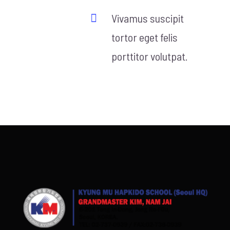
Vivamus suscipit
tortor eget felis
porttitor volutpat.