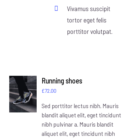
Vivamus suscipit
tortor eget felis
porttitor volutpat.
Running shoes
£
72.00
DETAILS
Sed porttitor lectus nibh. Mauris
blandit aliquet elit, eget tincidunt
nibh pulvinar a. Mauris blandit
aliquet elit, eget tincidunt nibh