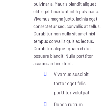
pulvinar a. Mauris blandit aliquet
elit, eget tincidunt nibh pulvinar a.
Vivamus magna justo, lacinia eget
consectetur sed, convallis at tellus.
Curabitur non nulla sit amet nisl
tempus convallis quis ac lectus.
Curabitur aliquet quam id dui
posuere blandit. Nulla porttitor
accumsan tincidunt.
Vivamus suscipit
tortor eget felis
porttitor volutpat.
Donec rutrum