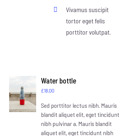
Vivamus suscipit
tortor eget felis
porttitor volutpat.
Water bottle
£
18.00
DETAILS
Sed porttitor lectus nibh. Mauris
blandit aliquet elit, eget tincidunt
nibh pulvinar a. Mauris blandit
aliquet elit, eget tincidunt nibh